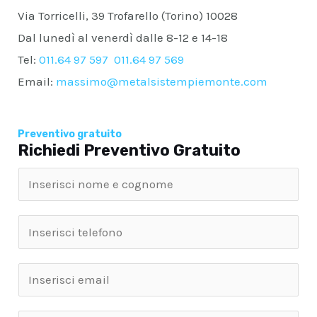
Via Torricelli, 39 Trofarello (Torino) 10028
Dal lunedì al venerdì dalle 8-12 e 14-18
Tel:
011.64 97 597
011.64 97 569
Email:
massimo@metalsistempiemonte.com
Preventivo gratuito
Richiedi Preventivo Gratuito
N
o
m
T
e
e
e
l
E
c
e
m
o
f
a