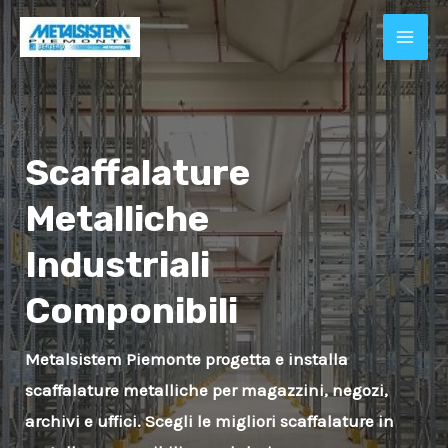
Vai
al
MAI
contenuto
A/DISATTIVA
ME
Scaffalature
A/DISATTIVA
Metalliche
A/DISATTIVA
Industriali
Componibili
A/DISATTIVA
Metalsistem Piemonte progetta e installa
scaffalature metalliche per magazzini, negozi,
archivi e uffici. Scegli le migliori scaffalature in