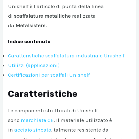
Unishelf è l’articolo di punta della linea
A/DISATTIVA
di
scaffalature metalliche
realizzata
da
Metalsistem.
Indice contenuto
Caratteristiche scaffalatura industriale Unishelf
Utilizzi (applicazioni)
Certificazioni per scaffali Unishelf
Caratteristiche
Le componenti strutturali di Unishelf
sono
marchiate CE
. Il materiale utilizzato è
in
acciaio zincato
, talmente resistente da