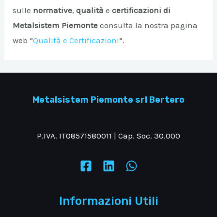
sulle
normative
,
qualità
e
certificazioni di
Metalsistem Piemonte
consulta la nostra pagina
web “
Qualità e Certificazioni
“.
Metalsistem Piemonte srl Bertero
P.IVA. IT08571580011 | Cap. Soc. 30.000
Informazioni Utili