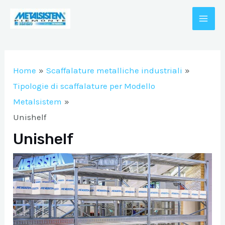
Vai
al
MAI
contenuto
A/DISATTIVA
ME
Home
Scaffalature metalliche industriali
A/DISATTIVA
Tipologie di scaffalature per Modello
Metalsistem
Unishelf
A/DISATTIVA
Unishelf
A/DISATTIVA