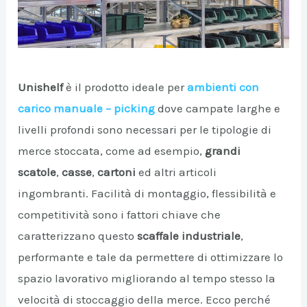
Unishelf
è il prodotto ideale per
ambienti con
carico manuale – picking
dove campate larghe e
livelli profondi sono necessari per le tipologie di
merce stoccata, come ad esempio,
grandi
scatole
,
casse
,
cartoni
ed altri articoli
A/DISATTIVA
ingombranti. Facilità di montaggio, flessibilità e
competitività sono i fattori chiave che
A/DISATTIVA
caratterizzano questo
scaffale industriale
,
performante e tale da permettere di ottimizzare lo
spazio lavorativo migliorando al tempo stesso la
A/DISATTIVA
velocità di stoccaggio della merce. Ecco perché