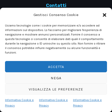
Contatti
Gestisci Consenso Cookie
Via Evangelista Torricelli 39, 10028 Trofarello
Usiamo tecnologie come i cookie per memorizzare e/o accedere ad
informazioni sul dispositivo. Lo facciamo per migliorare l'esperienza di
Torino
navigazione e mostrare annunci personalizzati. Fornire il consenso a
queste tecnologie ci consente di elaborare dati quali il comportamento
durante la navigazione o ID univoche su questo sito. Non fornire o ritirare
il consenso potrebbe influire negativamente su alcune funzionalità e
Tel: +390116497569 +390116497597
funzioni.
ACCETTA
NEGA
VISUALIZZA LE PREFERENZE
Copyright © 2026 Metalsistem Piemonte
Contattaci
Powered by Fcinque Srl.
Informativa Cookie e
Informativa Cookie e
Informativa Cookie e
Privacy
Privacy
Privacy
OPEN
CHAT