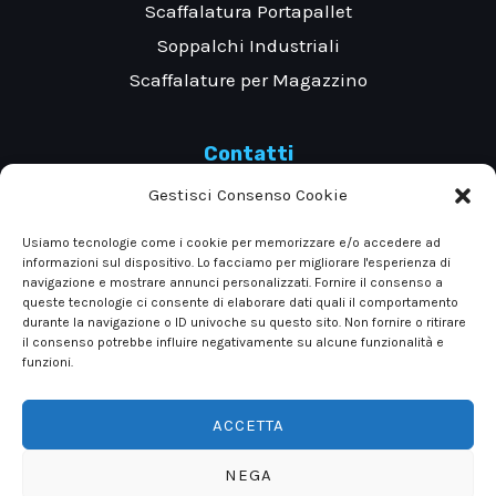
Scaffalatura Portapallet
Soppalchi Industriali
Scaffalature per Magazzino
Contatti
Gestisci Consenso Cookie
Via Evangelista Torricelli 39, 10028 Trofarello
Usiamo tecnologie come i cookie per memorizzare e/o accedere ad
informazioni sul dispositivo. Lo facciamo per migliorare l'esperienza di
Torino
navigazione e mostrare annunci personalizzati. Fornire il consenso a
queste tecnologie ci consente di elaborare dati quali il comportamento
durante la navigazione o ID univoche su questo sito. Non fornire o ritirare
il consenso potrebbe influire negativamente su alcune funzionalità e
Tel: +390116497569 +390116497597
funzioni.
ACCETTA
NEGA