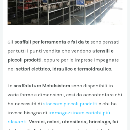
Gli
scaffali per ferramenta e fai da te
sono pensati
per tutti i punti vendita che vendono
utensili e
piccoli prodotti
, oppure per le imprese impegnate
nei
settori elettrico, idraulico e termoidraulico
.
A/DISATTIVA
Le
scaffalature Metalsistem
sono disponibili in
varie forme e dimensioni, così da accontentare chi
A/DISATTIVA
ha necessità di
stoccare piccoli prodotti
e chi ha
invece bisogno di
immagazzinare carichi più
A/DISATTIVA
rilevanti
.
Vernici, colori, utensileria, bricolage, fai