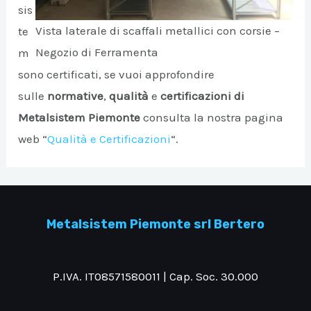
sis
Vista laterale di scaffali metallici con corsie –
te
Negozio di Ferramenta
m
sono certificati, se vuoi approfondire
sulle
normative
,
qualità
e
certificazioni di
Metalsistem Piemonte
consulta la nostra pagina
web “
Qualità e Certificazioni
“.
Metalsistem Piemonte srl Bertero
P.IVA. IT08571580011 | Cap. Soc. 30.000