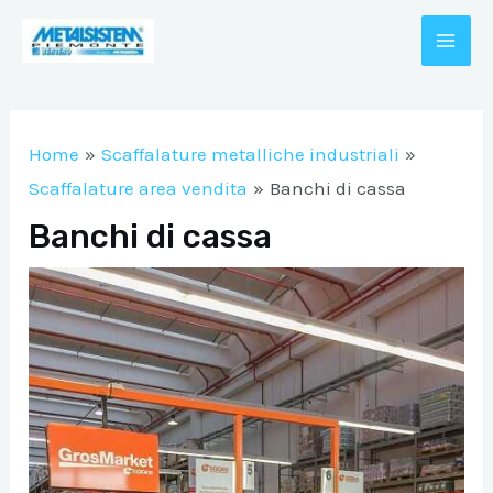
Vai
al
MAI
contenuto
A/DISATTIVA
ME
Home
Scaffalature metalliche industriali
A/DISATTIVA
Scaffalature area vendita
Banchi di cassa
Banchi di cassa
A/DISATTIVA
A/DISATTIVA