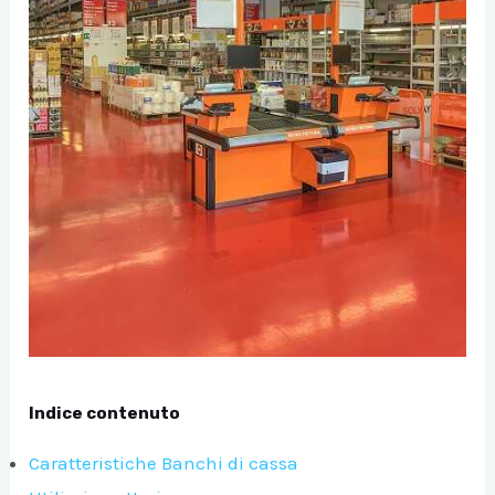
A/DISATTIVA
A/DISATTIVA
Indice contenuto
A/DISATTIVA
Caratteristiche Banchi di cassa