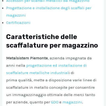
Accessori per scaffali metallici da magazzino
Progettazione e installazione degli scaffali per
A/DISATTIVA
magazzini
Certificazioni
Caratteristiche delle
scaffalature per magazzino
Metalsistem Piemonte
, azienda impegnata da
anni nella
progettazione ed installazione di
scaffalature metalliche industrial
i di
prima qualità, mette a disposizione varie linee di
scaffalature in metallo concepite per consentire
un immagazzinaggio ottimale delle merci tanto
per aziende, quanto per
GDO
e
magazzini
.