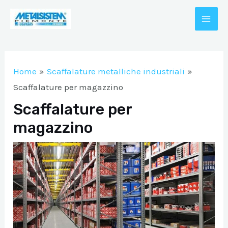
Vai
al
MAI
contenuto
A/DISATTIVA
ME
Home
Scaffalature metalliche industriali
A/DISATTIVA
Scaffalature per magazzino
Scaffalature per
magazzino
A/DISATTIVA
A/DISATTIVA