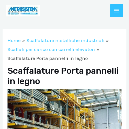
Vai
al
MAI
contenuto
A/DISATTIVA
ME
Home
Scaffalature metalliche industriali
A/DISATTIVA
Scaffali per carico con carrelli elevatori
Scaffalature Porta pannelli in legno
Scaffalature Porta pannelli
A/DISATTIVA
in legno
A/DISATTIVA