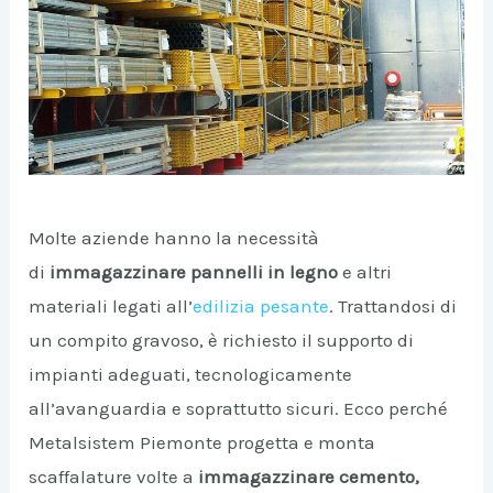
Molte aziende hanno la necessità
di
immagazzinare pannelli in legno
e altri
A/DISATTIVA
materiali legati all’
edilizia pesante
. Trattandosi di
un compito gravoso, è richiesto il supporto di
A/DISATTIVA
impianti adeguati, tecnologicamente
all’avanguardia e soprattutto sicuri. Ecco perché
Metalsistem Piemonte progetta e monta
A/DISATTIVA
scaffalature volte a
immagazzinare cemento,