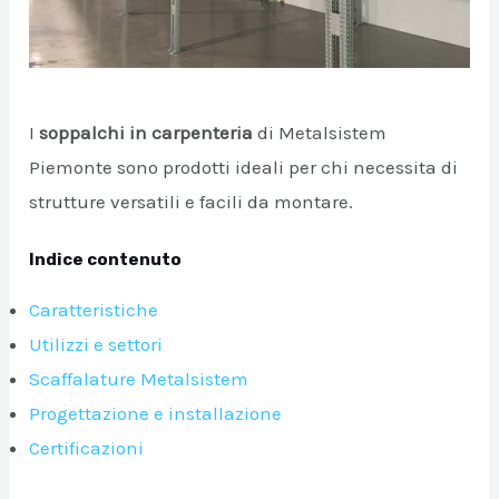
I
soppalchi in carpenteria
di Metalsistem
Piemonte sono prodotti ideali per chi necessita di
strutture versatili e facili da montare.
Indice contenuto
A/DISATTIVA
Caratteristiche
Utilizzi e settori
A/DISATTIVA
Scaffalature Metalsistem
Progettazione e installazione
Certificazioni
A/DISATTIVA