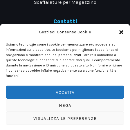
Scaffalature per Magazzino
Contatti
Gestisci Consenso Cookie
Via Evangelista Torricelli 39, 10028 Trofarello
Usiamo tecnologie come i cookie per memorizzare e/o accedere ad
informazioni sul dispositivo. Lo facciamo per migliorare l'esperienza di
Torino
navigazione e mostrare annunci personalizzati. Fornire il consenso a
queste tecnologie ci consente di elaborare dati quali il comportamento
durante la navigazione o ID univoche su questo sito. Non fornire o ritirare
il consenso potrebbe influire negativamente su alcune funzionalità e
Tel: +390116497569 +390116497597
funzioni.
ACCETTA
NEGA
VISUALIZZA LE PREFERENZE
Copyright © 2026 Metalsistem Piemonte
Contattaci