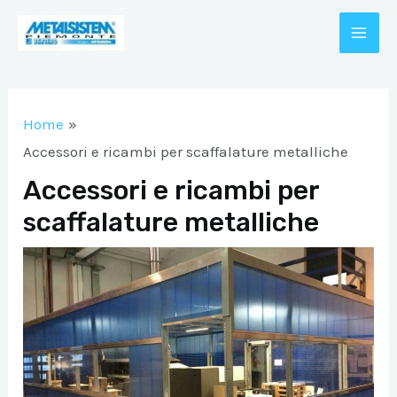
Vai
al
MAI
contenuto
A/DISATTIVA
ME
Home
A/DISATTIVA
Accessori e ricambi per scaffalature metalliche
Accessori e ricambi per
scaffalature metalliche
A/DISATTIVA
A/DISATTIVA