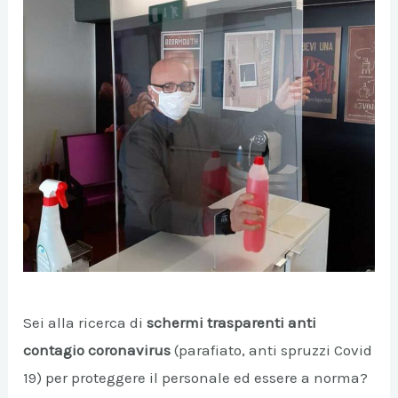
A/DISATTIVA
A/DISATTIVA
Sei alla ricerca di
schermi trasparenti anti
contagio
coronavirus
(parafiato, anti spruzzi Covid
A/DISATTIVA
19) per proteggere il personale ed essere a norma?