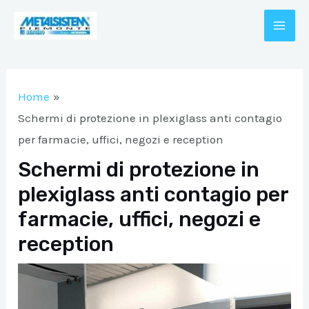
Vai
al
MAI
contenuto
A/DISATTIVA
ME
Home
A/DISATTIVA
Schermi di protezione in plexiglass anti contagio
per farmacie, uffici, negozi e reception
Schermi di protezione in
A/DISATTIVA
plexiglass anti contagio per
farmacie, uffici, negozi e
A/DISATTIVA
reception