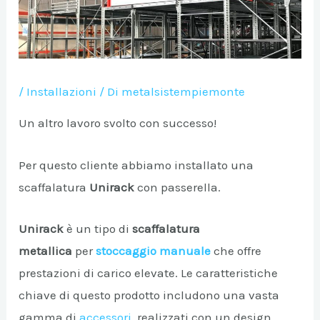
/
Installazioni
/ Di
metalsistempiemonte
Un altro lavoro svolto con successo!
Per questo cliente abbiamo installato una
A/DISATTIVA
scaffalatura
Unirack
con passerella.
Unirack
è un tipo di
scaffalatura
A/DISATTIVA
metallica
per
stoccaggio manuale
che offre
prestazioni di carico elevate. Le caratteristiche
chiave di questo prodotto includono una vasta
A/DISATTIVA
gamma di
accessori
, realizzati con un design