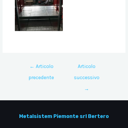
Navigazione
←
Articolo
Articolo
articoli
precedente
successivo
→
Metalsistem Piemonte srl Bertero