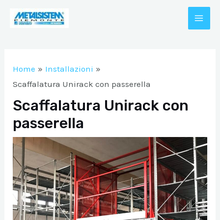
Vai
al
MAI
contenuto
A/DISATTIVA
ME
Home
Installazioni
A/DISATTIVA
Scaffalatura Unirack con passerella
Scaffalatura Unirack con
passerella
A/DISATTIVA
A/DISATTIVA