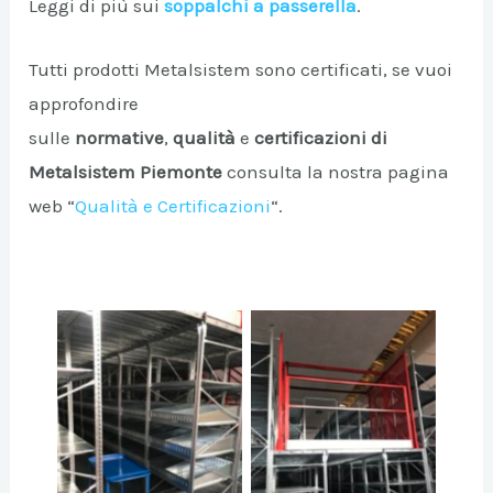
Leggi di più sui
soppalchi a passerella
.
Tutti prodotti Metalsistem sono certificati, se vuoi
approfondire
sulle
normative
,
qualità
e
certificazioni di
Metalsistem Piemonte
consulta la nostra pagina
web “
Qualità e Certificazioni
“.
No Caption
No Caption