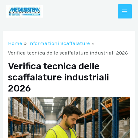
Vai
al
MAI
contenuto
A/DISATTIVA
ME
Home
Informazioni Scaffalature
A/DISATTIVA
Verifica tecnica delle scaffalature industriali 2026
Verifica tecnica delle
scaffalature industriali
A/DISATTIVA
2026
A/DISATTIVA