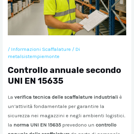
/
Informazioni Scaffalature
/ Di
metalsistempiemonte
Controllo annuale secondo
A/DISATTIVA
UNI EN 15635
La
verifica tecnica delle scaffalature industriali
è
A/DISATTIVA
un’attività fondamentale per garantire la
sicurezza nei magazzini e negli ambienti logistici.
A/DISATTIVA
la
norma UNI EN 15635
prevedono un
controllo