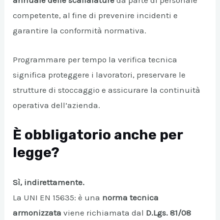
annuale delle scaffalature
da parte di personale
competente, al fine di prevenire incidenti e
A/DISATTIVA
garantire la conformità normativa.
Programmare per tempo la verifica tecnica
significa proteggere i lavoratori, preservare le
strutture di stoccaggio e assicurare la continuità
operativa dell’azienda.
È obbligatorio anche per
legge?
Sì, indirettamente.
La UNI EN 15635: è una
norma tecnica
armonizzata
viene richiamata dal
D.Lgs. 81/08