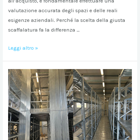
all’acquisto, è fondamentale effettuare una
valutazione accurata degli spazi e delle reali
esigenze aziendali. Perché la scelta della giusta
scaffalatura fa la differenza …
Come
Leggi altro »
scegliere
le
scaffalature
metalliche
industriali
più
adatte
al
tuo