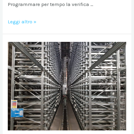
Programmare per tempo la verifica …
Verifica
Leggi altro »
tecnica
delle
scaffalature
industriali
2026