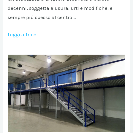
decenni, soggetta a usura, urti e modifiche, e
sempre più spesso al centro …
Il
Leggi altro »
post-
vendita
della
scaffalatura:la
vera
differenza
si
vede
dopo
l’acquisto