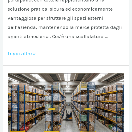
soluzione pratica, sicura ed economicamente
A/DISATTIVA
vantaggiosa per sfruttare gli spazi esterni
dell’azienda, mantenendo la merce protetta dagli
agenti atmosferici. Cos’è una scaffalatura …
Scaffalature
Leggi altro »
portapallet
con
tettoia
per
lo
stoccaggio
esterno