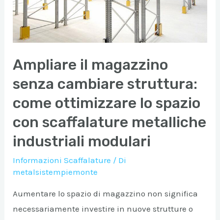
scaffalature
metalliche
industriali
per
Ampliare il magazzino
il
tuo
senza cambiare struttura:
magazzino
come ottimizzare lo spazio
con scaffalature metalliche
industriali modulari
Informazioni Scaffalature
/ Di
metalsistempiemonte
Aumentare lo spazio di magazzino non significa
necessariamente investire in nuove strutture o