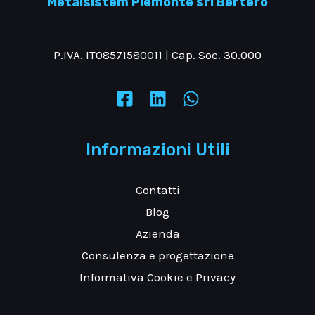
Metalsistem Piemonte srl Bertero
ottimizzare
lo
P.IVA. IT08571580011 | Cap. Soc. 30.000
spazio
con
scaffalature
metalliche
industriali
Informazioni Utili
modulari
Contatti
Blog
Azienda
Consulenza e progettazione
Informativa Cookie e Privacy