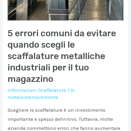
magazzino:
guida
pratica
5 errori comuni da evitare
alla
valutazione
quando scegli le
iniziale
scaffalature metalliche
industriali per il tuo
magazzino
Informazioni Scaffalature
/ Di
metalsistempiemonte
Scegliere le scaffalature è un investimento
importante e spesso definitivo. Tuttavia, molte
aziende commettono errori che fanno aumentare