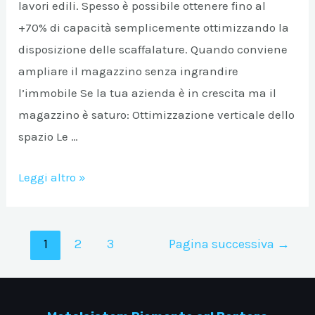
lavori edili. Spesso è possibile ottenere fino al
+70% di capacità semplicemente ottimizzando la
disposizione delle scaffalature. Quando conviene
ampliare il magazzino senza ingrandire
l’immobile Se la tua azienda è in crescita ma il
magazzino è saturo: Ottimizzazione verticale dello
spazio Le …
Ampliare
Leggi altro »
il
magazzino
Paginazione
senza
1
2
3
Pagina successiva
→
degli
cambiare
articoli
struttura:
come