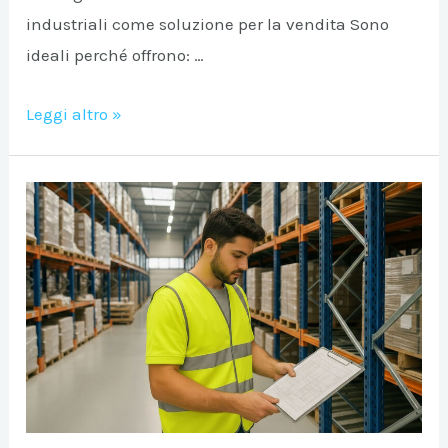
industriali come soluzione per la vendita Sono
ideali perché offrono: …
Scaffalature
Leggi altro »
metalliche
industriali
per
negozi
di
ferramenta:
come
esporre
prodotti
pesanti