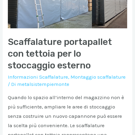
Scaffalature portapallet
con tettoia per lo
stoccaggio esterno
Informazioni Scaffalature
,
Montaggio scaffalature
A/DISATTIVA
/ Di
metalsistempiemonte
Quando lo spazio all’interno del magazzino non è
A/DISATTIVA
più sufficiente, ampliare le aree di stoccaggio
senza costruire un nuovo capannone può essere
A/DISATTIVA
la scelta più conveniente. Le scaffalature
portapallet con tettoia rappresentano una