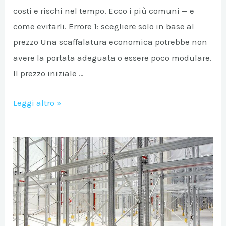
costi e rischi nel tempo. Ecco i più comuni — e
come evitarli. Errore 1: scegliere solo in base al
prezzo Una scaffalatura economica potrebbe non
avere la portata adeguata o essere poco modulare.
Il prezzo iniziale …
5
Leggi altro »
errori
comuni
da
evitare
quando
scegli
le