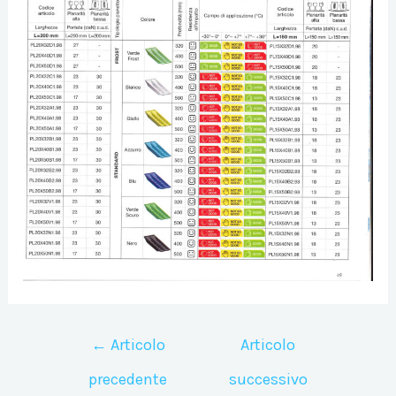
Navigazione
←
Articolo
Articolo
articoli
precedente
successivo