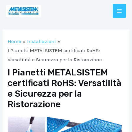
Vai
al
MAI
contenuto
A/DISATTIVA
ME
Home
Installazioni
A/DISATTIVA
I Pianetti METALSISTEM certificati RoHS:
Versatilità e Sicurezza per la Ristorazione
I Pianetti METALSISTEM
A/DISATTIVA
certificati RoHS: Versatilità
e Sicurezza per la
A/DISATTIVA
Ristorazione