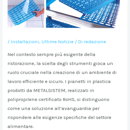
/
Installazioni
,
Ultime Notizie
/ Di
redazione
Nel contesto sempre più esigente della
ristorazione, la scelta degli strumenti gioca un
ruolo cruciale nella creazione di un ambiente di
A/DISATTIVA
lavoro efficiente e sicuro. I pianetti in plastica
prodotti da METALSISTEM, realizzati in
A/DISATTIVA
polipropilene certificato RoHS, si distinguono
come una soluzione all’avanguardia per
rispondere alle esigenze specifiche del settore
A/DISATTIVA
alimentare.