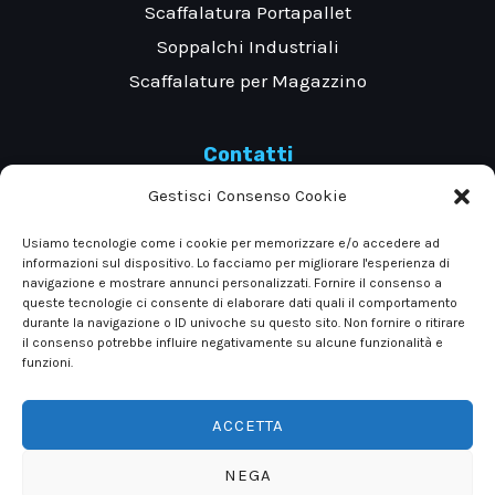
Scaffalatura Portapallet
Soppalchi Industriali
Scaffalature per Magazzino
Contatti
Gestisci Consenso Cookie
Via Evangelista Torricelli 39, 10028 Trofarello
Usiamo tecnologie come i cookie per memorizzare e/o accedere ad
informazioni sul dispositivo. Lo facciamo per migliorare l'esperienza di
Torino
navigazione e mostrare annunci personalizzati. Fornire il consenso a
queste tecnologie ci consente di elaborare dati quali il comportamento
durante la navigazione o ID univoche su questo sito. Non fornire o ritirare
il consenso potrebbe influire negativamente su alcune funzionalità e
Tel: +390116497569 +390116497597
funzioni.
ACCETTA
NEGA