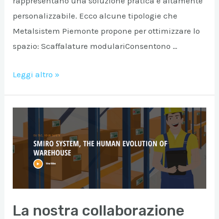
rappresentano una soluzione pratica e altamente
personalizzabile. Ecco alcune tipologie che
Metalsistem Piemonte propone per ottimizzare lo
spazio: Scaffalature modulariConsentono …
Massimizzare
Leggi altro »
lo
spazio
con
scaffalature
“su
misura”:
Soluzioni
efficaci
La nostra collaborazione
per