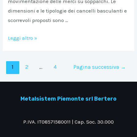
movimentazione delle merci su soppalchi. Le
dimensioni e le tipologie dei cancelli basculanti e
scorrevoli proposti sono …
Sistema di
Leggi altro »
carico
su
Paginazione
soppalco
1
2
…
4
Pagina successiva
→
degli
in
articoli
sicurezza
con
Metalsistem Piemonte srl Bertero
“ribaltina
basculante”
P.IVA. IT08571580011 | Cap. Soc. 30.000