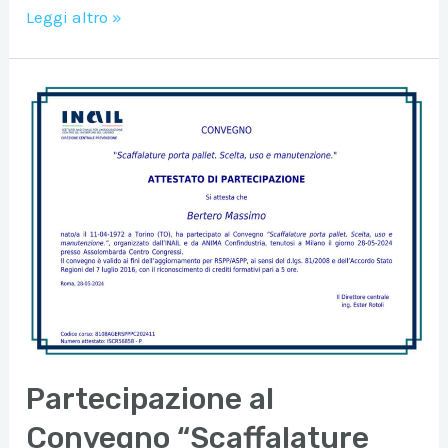
La
Leggi altro »
nostra
collaborazione
con
Smiro
System
Partecipazione al
Convegno “Scaffalature