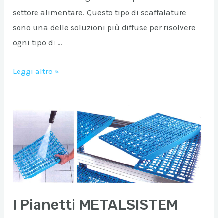
settore alimentare. Questo tipo di scaffalature
sono una delle soluzioni più diffuse per risolvere
ogni tipo di …
Scaffalatura
Leggi altro »
Picking
per
Ristorazione
I Pianetti METALSISTEM