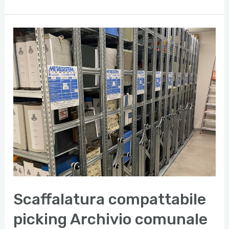
Pesante
Picking
a
Passerella
per
il
settore
automotive
Scaffalatura compattabile
picking Archivio comunale