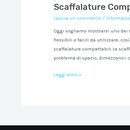
Scaffalature Comp
Lascia un commento
/
Informazio
Oggi vogliamo mostrarvi uno dei nos
flessibili e facili da utilizzare, 
scaffalature compattabili Le scaf
problema di spazio, dimezzano i c
Scaffalature
Leggi altro »
Compattabili
Super
1-
2-
3