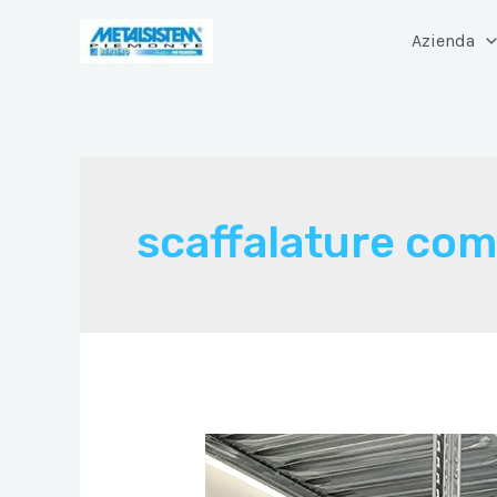
Vai
Azienda
al
contenuto
scaffalature com