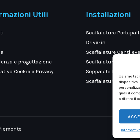
rmazioni Utili
Installazioni
ti
Scaffalature Portapall
Drive-in
da
Scaffalature Cantileve
enza e progettazione
Scaffalatura Portapall
ativa Cookie e Privacy
Soppalchi Industriali
Usiamo tecn
Scaffalature per Mag
dispositivo.
personalizza
quali il com
o ritirare i
ACCE
 Piemonte
Informativ