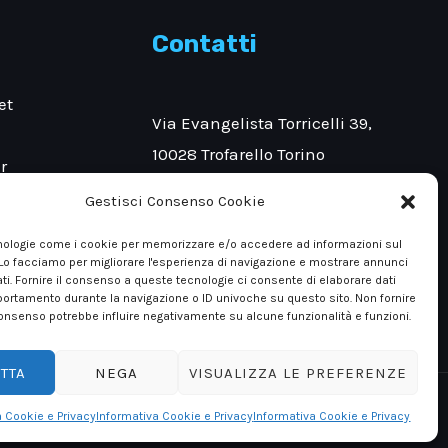
Contatti
et
Via Evangelista Torricelli 39,
10028 Trofarello Torino
r
et
Gestisci Consenso Cookie
Tel: +390116497569
ologie come i cookie per memorizzare e/o accedere ad informazioni sul
azzino
+390116497597
 Lo facciamo per migliorare l'esperienza di navigazione e mostrare annunci
ti. Fornire il consenso a queste tecnologie ci consente di elaborare dati
portamento durante la navigazione o ID univoche su questo sito. Non fornire
l consenso potrebbe influire negativamente su alcune funzionalità e funzioni.
TTA
NEGA
VISUALIZZA LE PREFERENZE
Contattaci
Contattaci
Powered by Fcinque Srl.
a Cookie e Privacy
Informativa Cookie e Privacy
Informativa Cookie e Privacy