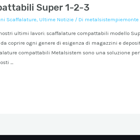
attabili Super 1-2-3
ni Scaffalature
,
Ultime Notizie
/ Di
metalsistempiemonte
tri ultimi lavori: scaffalature compattabili modello Super 
così da coprire ogni genere di esigenza di magazzini e deposit
falature compattabili Metalsistem sono una soluzione perfe
osti …