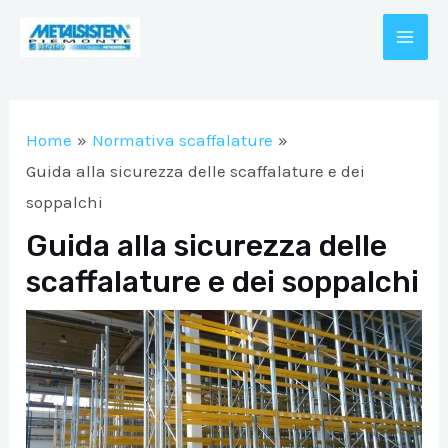
Vai
al
MAI
contenuto
A/DISATTIVA
ME
Home
Normativa scaffalature
A/DISATTIVA
Guida alla sicurezza delle scaffalature e dei
soppalchi
Guida alla sicurezza delle
A/DISATTIVA
scaffalature e dei soppalchi
A/DISATTIVA