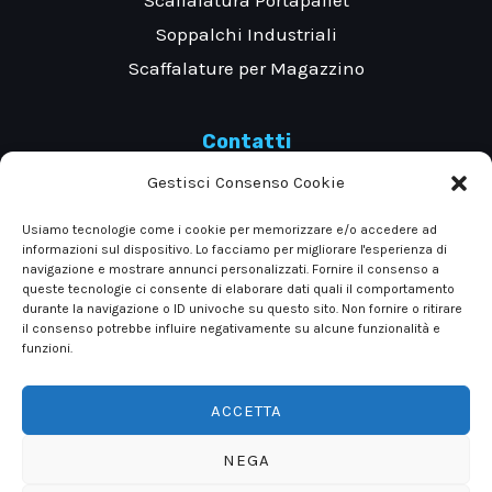
Scaffalatura Portapallet
Soppalchi Industriali
Scaffalature per Magazzino
Contatti
Gestisci Consenso Cookie
Via Evangelista Torricelli 39, 10028 Trofarello
Usiamo tecnologie come i cookie per memorizzare e/o accedere ad
informazioni sul dispositivo. Lo facciamo per migliorare l'esperienza di
Torino
navigazione e mostrare annunci personalizzati. Fornire il consenso a
queste tecnologie ci consente di elaborare dati quali il comportamento
durante la navigazione o ID univoche su questo sito. Non fornire o ritirare
il consenso potrebbe influire negativamente su alcune funzionalità e
Tel: +390116497569 +390116497597
funzioni.
ACCETTA
NEGA