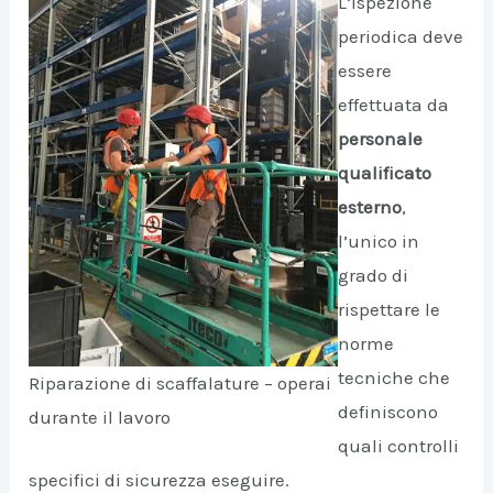
L’ispezione
periodica deve
essere
effettuata da
personale
qualificato
esterno
,
l’unico in
grado di
rispettare le
norme
tecniche che
Riparazione di scaffalature – operai
definiscono
durante il lavoro
quali controlli
specifici di sicurezza eseguire.