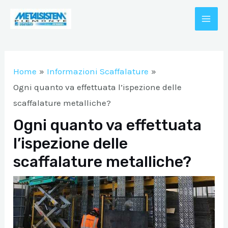
Vai
al
MAI
contenuto
A/DISATTIVA
ME
Home
Informazioni Scaffalature
A/DISATTIVA
Ogni quanto va effettuata l’ispezione delle
scaffalature metalliche?
Ogni quanto va effettuata
A/DISATTIVA
l’ispezione delle
scaffalature metalliche?
A/DISATTIVA