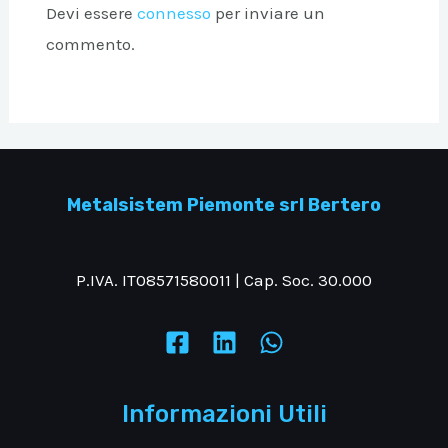
Devi essere
connesso
per inviare un
commento.
Metalsistem Piemonte srl Bertero
P.IVA. IT08571580011 | Cap. Soc. 30.000
Informazioni Utili