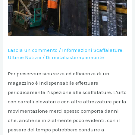
Lascia un commento
/
Informazioni Scaffalature
,
Ultime Notizie
/ Di
metalsistempiemonte
Per preservare sicurezza ed efficienza di un
A/DISATTIVA
magazzino è indispensabile effettuare
periodicamente l’ispezione alle scaffalature. L’urto
A/DISATTIVA
con carrelli elevatori e con altre attrezzature per la
movimentazione merci spesso comporta danni
che, anche se inizialmente poco evidenti, con il
A/DISATTIVA
passare del tempo potrebbero condurre a